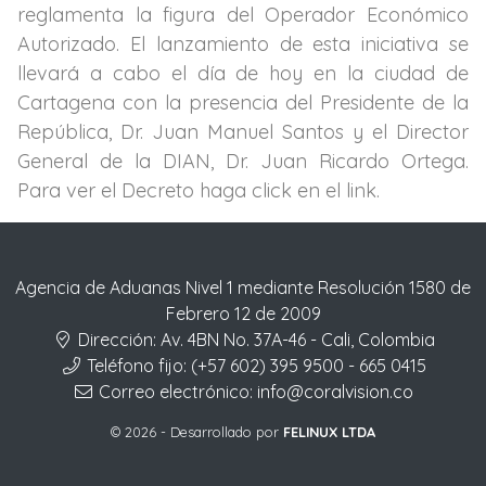
reglamenta la figura del Operador Económico
Autorizado. El lanzamiento de esta iniciativa se
llevará a cabo el día de hoy en la ciudad de
Cartagena con la presencia del Presidente de la
República, Dr. Juan Manuel Santos y el Director
General de la DIAN, Dr. Juan Ricardo Ortega.
Para ver el Decreto haga click en el link.
Agencia de Aduanas Nivel 1 mediante Resolución 1580 de
Febrero 12 de 2009
Dirección:
Av. 4BN No. 37A-46 - Cali, Colombia
Teléfono fijo:
(+57 602) 395 9500 - 665 0415
Correo electrónico:
info@coralvision.co
© 2026 - Desarrollado por
FELINUX LTDA