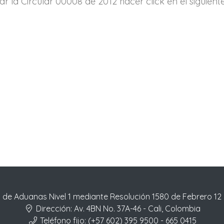
r la Circular 00008 de 2012 hacer click en el siguiente 
 de Aduanas Nivel 1 mediante Resolución 1580 de Febrero 12
Dirección:
Av. 4BN No. 37A-46 - Cali, Colombia
Teléfono fijo:
(+57 602) 395 9500 - 665 0415