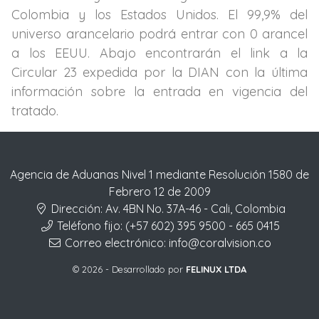
Colombia y los Estados Unidos. El 99,9% del
universo arancelario podrá entrar con 0 arancel
a los EEUU. Abajo encontrarán el link a la
Circular 23 expedida por la DIAN con la última
información sobre la entrada en vigencia del
tratado.
Agencia de Aduanas Nivel 1 mediante Resolución 1580 de
Febrero 12 de 2009
Dirección:
Av. 4BN No. 37A-46 - Cali, Colombia
Teléfono fijo:
(+57 602) 395 9500 - 665 0415
Correo electrónico:
info@coralvision.co
© 2026 - Desarrollado por
FELINUX LTDA