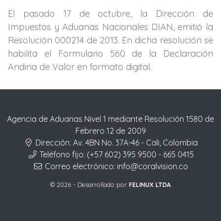
El pasado 17 de octubre, la Dirección de
Impuestos y Aduanas Nacionales DIAN, emitió la
Resolución 000214 de 2013. En dicha resolución se
habilita el Formulario 560 de la Declaración
Andina de Valor en formato digital.
Agencia de Aduanas Nivel 1 mediante Resolución 1580 de
Febrero 12 de 2009
Dirección:
Av. 4BN No. 37A-46 - Cali, Colombia
Teléfono fijo:
(+57 602) 395 9500 - 665 0415
Correo electrónico:
info@coralvision.co
© 2026 - Desarrollado por
FELINUX LTDA