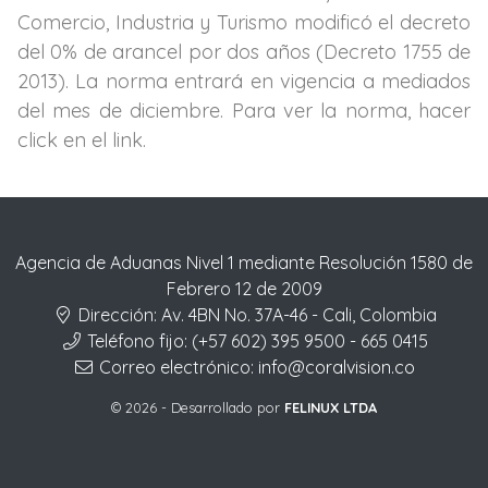
Comercio, Industria y Turismo modificó el decreto
del 0% de arancel por dos años (Decreto 1755 de
2013). La norma entrará en vigencia a mediados
del mes de diciembre. Para ver la norma, hacer
click en el link.
Agencia de Aduanas Nivel 1 mediante Resolución 1580 de
Febrero 12 de 2009
Dirección:
Av. 4BN No. 37A-46 - Cali, Colombia
Teléfono fijo:
(+57 602) 395 9500 - 665 0415
Correo electrónico:
info@coralvision.co
© 2026 - Desarrollado por
FELINUX LTDA