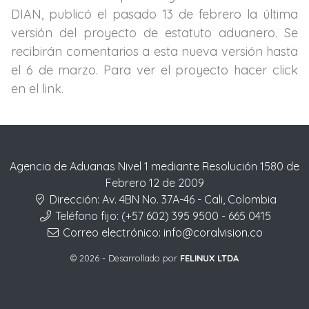
DIAN, publicó el pasado 13 de febrero la última
versión del proyecto de estatuto aduanero. Se
recibirán comentarios a esta nueva versión hasta
el 6 de marzo. Para ver el proyecto hacer click
en el link.
Agencia de Aduanas Nivel 1 mediante Resolución 1580 de
Febrero 12 de 2009
Dirección:
Av. 4BN No. 37A-46 - Cali, Colombia
Teléfono fijo:
(+57 602) 395 9500 - 665 0415
Correo electrónico:
info@coralvision.co
© 2026 - Desarrollado por
FELINUX LTDA