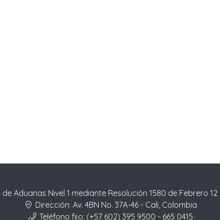
 de Aduanas Nivel 1 mediante Resolución 1580 de Febrero 12
Dirección:
Av. 4BN No. 37A-46 - Cali, Colombia
Teléfono fijo:
(+57 602) 395 9500 - 665 0415