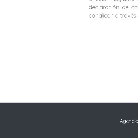
declaración de c
canalicen a travé
Agencia