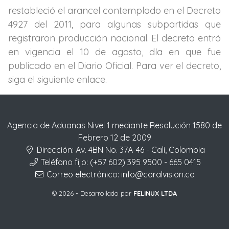
restableció el arancel contemplado en el Decreto
4927 del 2011, para algunas subpartidas que
registraron producción nacional. El decreto entró
en vigencia el 10 de agosto, día en que fue
publicado en el Diario Oficial. Para ver el decreto,
siga el siguiente enlace.
Agencia de Aduanas Nivel 1 mediante Resolución 1580 de
Febrero 12 de 2009
Dirección:
Av. 4BN No. 37A-46 - Cali, Colombia
Teléfono fijo:
(+57 602) 395 9500 - 665 0415
Correo electrónico:
info@coralvision.co
© 2026 - Desarrollado por
FELINUX LTDA