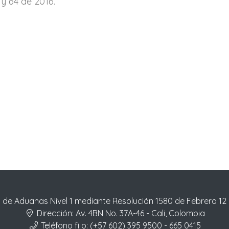
 y 64 de 2016.
 de Aduanas Nivel 1 mediante Resolución 1580 de Febrero 12
Dirección:
Av. 4BN No. 37A-46 - Cali, Colombia
Teléfono fijo:
(+57 602) 395 9500 - 665 0415