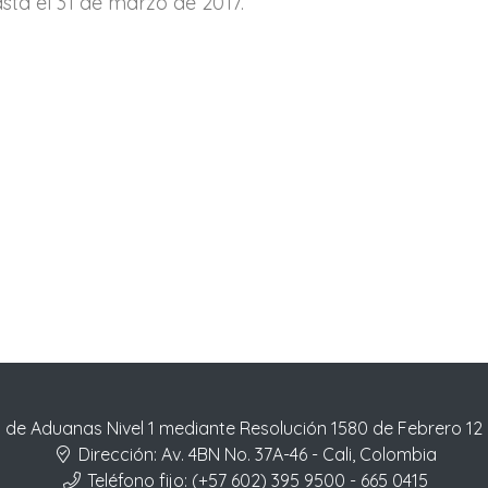
sta el 31 de marzo de 2017.
 de Aduanas Nivel 1 mediante Resolución 1580 de Febrero 12
Dirección:
Av. 4BN No. 37A-46 - Cali, Colombia
Teléfono fijo:
(+57 602) 395 9500 - 665 0415