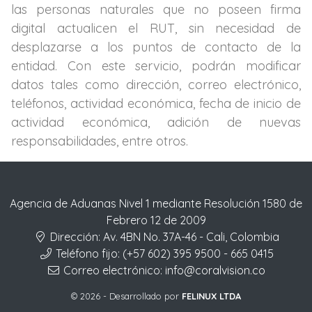
las personas naturales que no poseen firma
digital actualicen el RUT, sin necesidad de
desplazarse a los puntos de contacto de la
entidad. Con este servicio, podrán modificar
datos tales como dirección, correo electrónico,
teléfonos, actividad económica, fecha de inicio de
actividad económica, adición de nuevas
responsabilidades, entre otros.
Agencia de Aduanas Nivel 1 mediante Resolución 1580 de
Febrero 12 de 2009
Dirección:
Av. 4BN No. 37A-46 - Cali, Colombia
Teléfono fijo:
(+57 602) 395 9500 - 665 0415
Correo electrónico:
info@coralvision.co
© 2026 - Desarrollado por
FELINUX LTDA