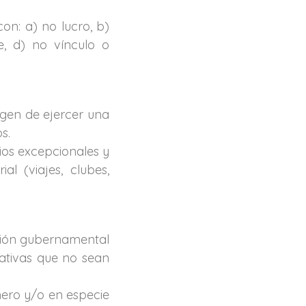
on: a) no lucro, b)
e, d) no vínculo o
agen de ejercer una
s.
ios excepcionales y
l (viajes, clubes,
cción gubernamental
rativas que no sean
nero y/o en especie