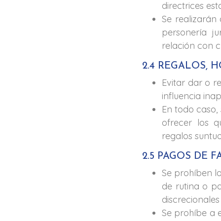
directrices est
Se realizarán 
personería ju
relación con c
2.4 REGALOS, H
Evitar dar o r
influencia ina
En todo caso, 
ofrecer los q
regalos suntuo
2.5 PAGOS DE F
Se prohíben lo
de rutina o pa
discrecionales
Se prohíbe a 